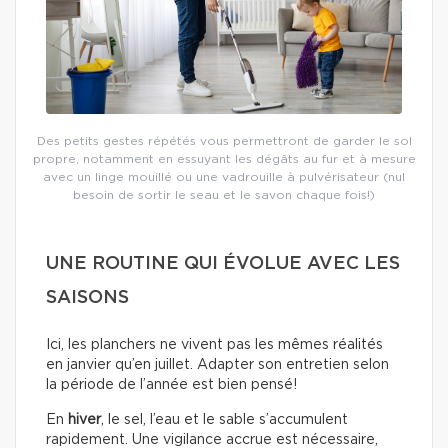
Des petits gestes répétés vous permettront de garder le sol
propre, notamment en essuyant les dégâts au fur et à mesure
avec un linge mouillé ou une vadrouille à pulvérisateur (nul
besoin de sortir le seau et le savon chaque fois!)
UNE ROUTINE QUI ÉVOLUE AVEC LES
SAISONS
Ici, les planchers ne vivent pas les mêmes réalités
en janvier qu’en juillet. Adapter son entretien selon
la période de l’année est bien pensé!
En
hiver
, le sel, l’eau et le sable s’accumulent
rapidement. Une vigilance accrue est nécessaire,